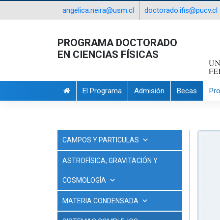
angelica.neira@usm.cl
doctorado.ifis@pucv.cl
PROGRAMA DOCTORADO
EN CIENCIAS FÍSICAS
El Programa
Admisión
Becas
Pr
CAMPOS Y PARTICULAS
ASTROFÍSICA, GRAVITACIÓN Y
COSMOLOGÍA
MATERIA CONDENSADA