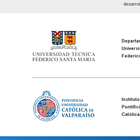
desarrol
Departa
Univers
Federic
Institut
Pontific
Católica