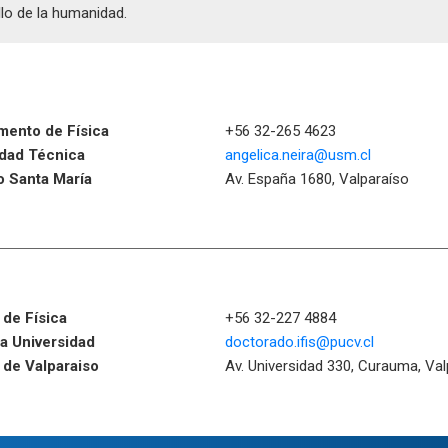
lo de la humanidad.
mento de Física
+56 32-265 4623
idad Técnica
angelica.neira@usm.cl
o Santa María
Av. España 1680, Valparaíso
o de Física
+56 32-227 4884
ia Universidad
doctorado.ifis@pucv.cl
 de Valparaiso
Av. Universidad 330, Curauma, Val