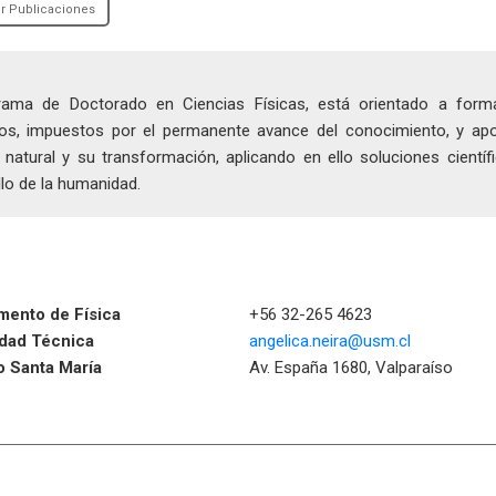
r Publicaciones
rama de Doctorado en Ciencias Físicas, está orientado a for
icos, impuestos por el permanente avance del conocimiento, y ap
 natural y su transformación, aplicando en ello soluciones científi
lo de la humanidad.
mento de Física
+56 32-265 4623
idad Técnica
angelica.neira@usm.cl
o Santa María
Av. España 1680, Valparaíso