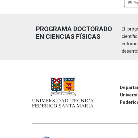
Ve
PROGRAMA DOCTORADO
El prog
EN CIENCIAS FÍSICAS
científ
entorno
desarrol
Departa
Univers
Federic