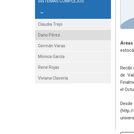
SISTEMAS COMPLEJOS
Claudia Trejo
Darío Pérez
Áreas
Germán Varas
estocás
Mónica García
René Rojas
Recibí 
de Val
Viviana Clavería
Finalm
el Octu
Desde 
(http:/
univer