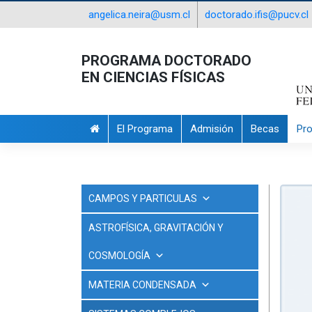
angelica.neira@usm.cl
doctorado.ifis@pucv.cl
PROGRAMA DOCTORADO
EN CIENCIAS FÍSICAS
El Programa
Admisión
Becas
Pr
CAMPOS Y PARTICULAS
ASTROFÍSICA, GRAVITACIÓN Y
COSMOLOGÍA
MATERIA CONDENSADA