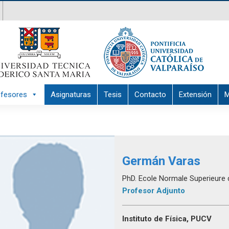
ofesores
Asignaturas
Tesis
Contacto
Extensión
M
Germán Varas
PhD. Ecole Normale Superieure 
Profesor Adjunto
Instituto de Física, PUCV