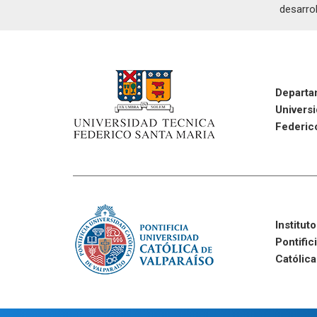
desarrol
Departa
Univers
Federic
Institut
Pontific
Católica