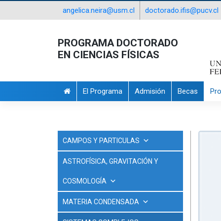
angelica.neira@usm.cl
doctorado.ifis@pucv.cl
PROGRAMA DOCTORADO
EN CIENCIAS FÍSICAS
El Programa
Admisión
Becas
Pr
CAMPOS Y PARTICULAS
ASTROFÍSICA, GRAVITACIÓN Y
COSMOLOGÍA
MATERIA CONDENSADA