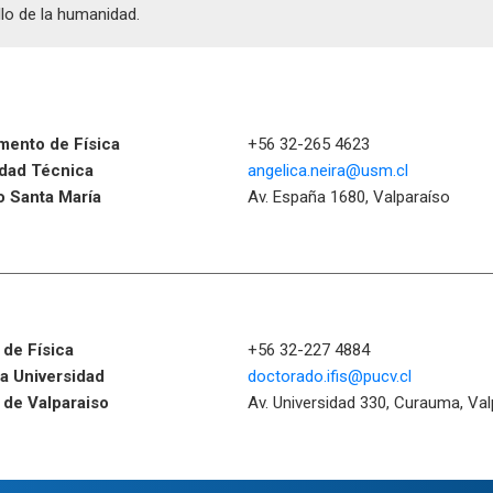
lo de la humanidad.
mento de Física
+56 32-265 4623
idad Técnica
angelica.neira@usm.cl
o Santa María
Av. España 1680, Valparaíso
o de Física
+56 32-227 4884
ia Universidad
doctorado.ifis@pucv.cl
 de Valparaiso
Av. Universidad 330, Curauma, Val