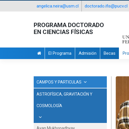
angelica.neira@usm.cl
doctorado.ifis@pucv.cl
PROGRAMA DOCTORADO
EN CIENCIAS FÍSICAS
El Programa
Admisión
Becas
Pr
CAMPOS Y PARTICULAS
ASTROFÍSICA, GRAVITACIÓN Y
COSMOLOGÍA
Ayan Mukhopadhyay