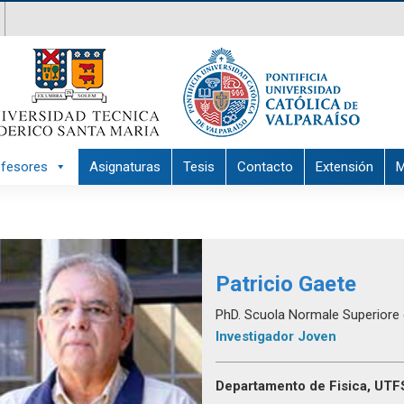
ofesores
Asignaturas
Tesis
Contacto
Extensión
M
Patricio Gaete
PhD. Scuola Normale Superiore of
Investigador Joven
Departamento de Fisica, UT