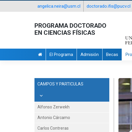
angelica.neira@usm.cl
doctorado.ifis@pucv.cl
PROGRAMA DOCTORADO
EN CIENCIAS FÍSICAS
El Programa
Admisión
Becas
Pr
CAMPOS Y PARTICULAS
Alfonso Zerwekh
Antonio Cárcamo
Carlos Contreras