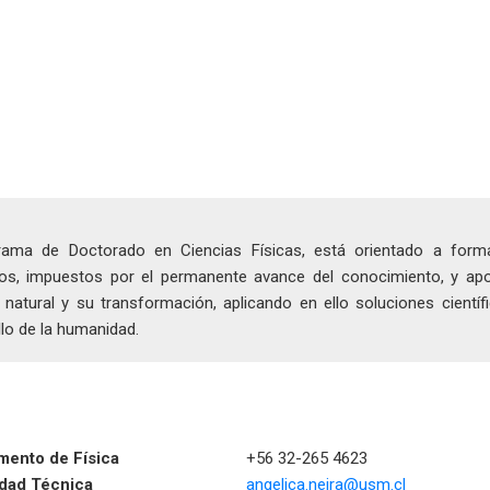
rama de Doctorado en Ciencias Físicas, está orientado a for
icos, impuestos por el permanente avance del conocimiento, y ap
 natural y su transformación, aplicando en ello soluciones científi
lo de la humanidad.
mento de Física
+56 32-265 4623
idad Técnica
angelica.neira@usm.cl