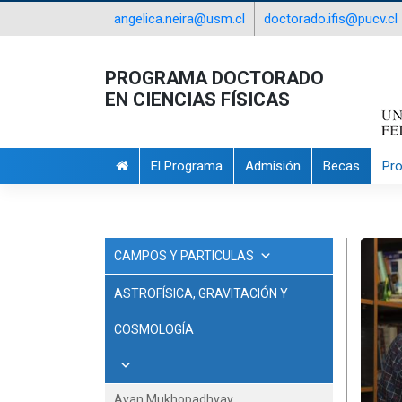
angelica.neira@usm.cl
doctorado.ifis@pucv.cl
PROGRAMA DOCTORADO
EN CIENCIAS FÍSICAS
El Programa
Admisión
Becas
Pr
CAMPOS Y PARTICULAS
ASTROFÍSICA, GRAVITACIÓN Y
COSMOLOGÍA
Ayan Mukhopadhyay