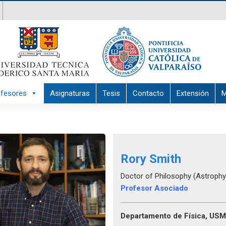
ofesores
Asignaturas
Tesis
Contacto
Extensión
M
Rory Smith
Doctor of Philosophy (Astrophys
Profesor Asociado
Departamento
de Física, USM