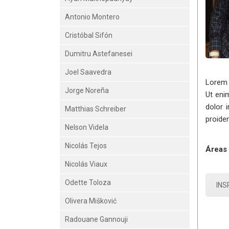
Antonio Montero
Cristóbal Sifón
Dumitru Astefanesei
Joel Saavedra
Lorem 
Jorge Noreña
Ut eni
dolor 
Matthias Schreiber
proiden
Nelson Videla
Nicolás Tejos
Áreas 
Nicolás Viaux
Odette Toloza
INS
Olivera Mišković
Radouane Gannouji