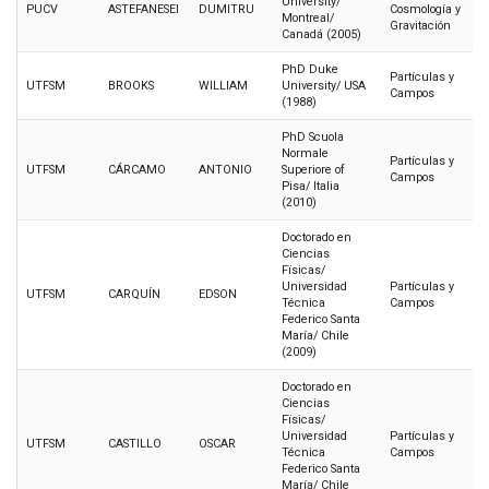
University/
PUCV
ASTEFANESEI
DUMITRU
Cosmología y
Montreal/
Gravitación
Canadá (2005)
PhD Duke
Partículas y
UTFSM
BROOKS
WILLIAM
University/ USA
Campos
(1988)
PhD Scuola
Normale
Partículas y
UTFSM
CÁRCAMO
ANTONIO
Superiore of
Campos
Pisa/ Italia
(2010)
Doctorado en
Ciencias
Fïsicas/
Universidad
Partículas y
UTFSM
CARQUÍN
EDSON
Técnica
Campos
Federico Santa
María/ Chile
(2009)
Doctorado en
Ciencias
Fïsicas/
Universidad
Partículas y
UTFSM
CASTILLO
OSCAR
Técnica
Campos
Federico Santa
María/ Chile