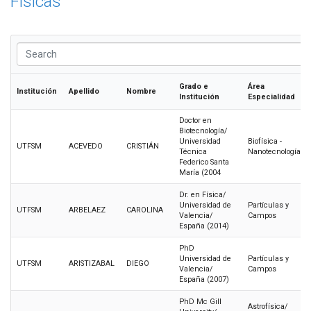
Físicas
Grado e
Área
Institución
Apellido
Nombre
Institución
Especialidad
Doctor en
Biotecnología/
Universidad
Biofísica -
UTFSM
ACEVEDO
CRISTIÁN
Técnica
Nanotecnología
Federico Santa
María (2004
Dr. en Física/
Universidad de
Partículas y
UTFSM
ARBELAEZ
CAROLINA
Valencia/
Campos
España (2014)
PhD
Universidad de
Partículas y
UTFSM
ARISTIZABAL
DIEGO
Valencia/
Campos
España (2007)
PhD Mc Gill
Astrofísica/