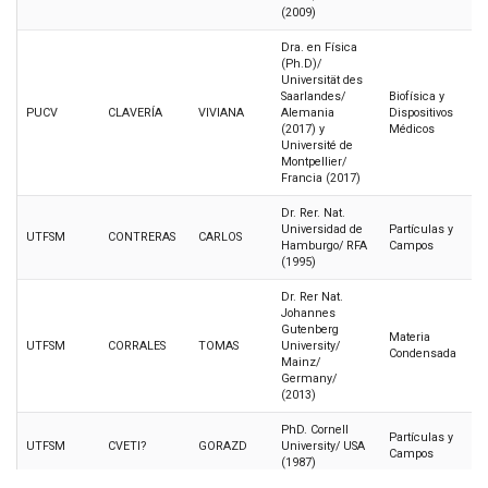
(2009)
Dra. en Física
(Ph.D)/
Universität des
Saarlandes/
Biofísica y
PUCV
CLAVERÍA
VIVIANA
Alemania
Dispositivos
(2017) y
Médicos
Université de
Montpellier/
Francia (2017)
Dr. Rer. Nat.
Universidad de
Partículas y
UTFSM
CONTRERAS
CARLOS
Hamburgo/ RFA
Campos
(1995)
Dr. Rer Nat.
Johannes
Gutenberg
Materia
UTFSM
CORRALES
TOMAS
University/
Condensada
Mainz/
Germany/
(2013)
PhD. Cornell
Partículas y
UTFSM
CVETI?
GORAZD
University/ USA
Campos
(1987)