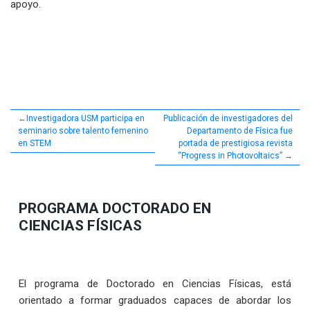
apoyo.
Navegación
Investigadora USM participa en
Publicación de investigadores del
seminario sobre talento femenino
Departamento de Física fue
de
en STEM
portada de prestigiosa revista
“Progress in Photovoltaics”
entradas
PROGRAMA DOCTORADO EN
CIENCIAS FÍSICAS
El programa de Doctorado en Ciencias Físicas, está
orientado a formar graduados capaces de abordar los