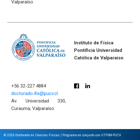
Valparaíso
Instituto de Física
Pontificia Universidad
Católica de Valparaiso
+56 32-227 4884
doctorado.ifis@pucv.cl
Av. Universidad 330,
Curauma, Valparaíso
© 2026
Doctorado en Ciencias Físicas
|
Programa en conjunto con UTFSM-PUCV